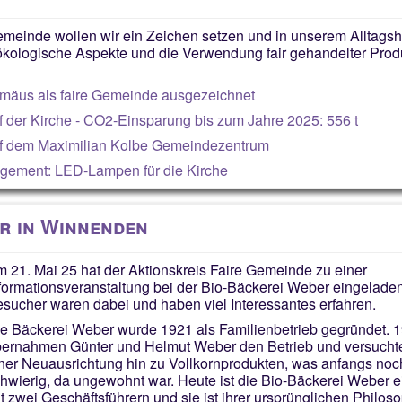
emeinde wollen wir ein Zeichen setzen und in unserem Alltags
 ökologische Aspekte und die Verwendung fair gehandelter Prod
romäus als faire Gemeinde ausgezeichnet
f der Kirche - CO2-Einsparung bis zum Jahre 2025: 556 t
f dem Maximilian Kolbe Gemeindezentrum
ement: LED-Lampen für die Kirche
r in Winnenden
 21. Mai 25 hat der Aktionskreis Faire Gemeinde zu einer
formationsveranstaltung bei der Bio-Bäckerei Weber eingelade
sucher waren dabei und haben viel Interessantes erfahren.
e Bäckerei Weber wurde 1921 als Familienbetrieb gegründet. 
ernahmen Günter und Helmut Weber den Betrieb und versuchte
ner Neuausrichtung hin zu Vollkornprodukten, was anfangs noc
hwierig, da ungewohnt war. Heute ist die Bio-Bäckerei Weber
t zwei Geschäftsführern und sie ist ihrer ursprünglichen Philoso