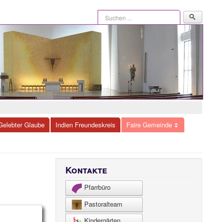
Suchen
...
Gelebter Glaube
Indien Freundeskreis
Faire Gemeinde
Kontakte
Pfarrbüro
Pastoralteam
Kindergärten