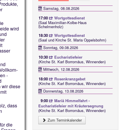
Produkte,
Samstag, 08.08.2026
er
17:00
Wortgottesdienst
(Saal Maximilian-Kolbe-Haus
ie
Schelmenholz)
eide wird
 und
18:30
Wortgottesdienst
der
(Saal und Kirche St. Maria Oppelsbohm)
it
Sonntag, 09.08.2026
asser
10:30
Eucharistiefeier
(Kirche St. Karl Borromäus, Winnenden)
und
Mittwoch, 12.08.2026
Vollkorn-
en -
18:00
Rosenkranzgebet
d
(Kirche St. Karl Borromäus, Winnenden)
 wir diese
Donnerstag, 13.08.2026
mit
9:00
Mariä Himmelfahrt -
olz, dass
Eucharistiefeier mit Kräutersegnung
(Kirche St. Karl Borromäus, Winnenden)
n
Zum Terminkalender
ür die