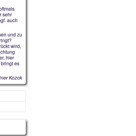
oftmals
r sehr
ggf. auch
hen und zu
ringt?
ückt wird,
ichtung
r, hier
bringt es
iner Kozok