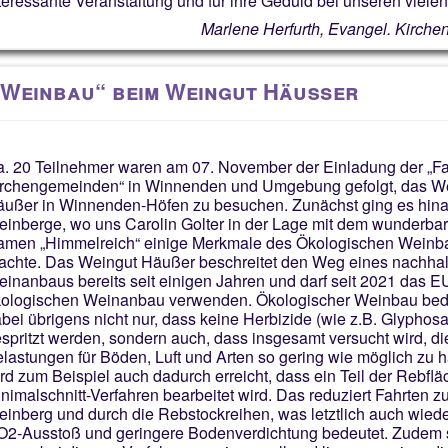
teressante Veranstaltung und für ihre Geduld bei unseren viele
Marlene Herfurth, Evangel. Kirch
 Weinbau“ beim Weingut Häußer
. 20 Teilnehmer waren am 07. November der Einladung der „Fa
rchengemeinden“ in Winnenden und Umgebung gefolgt, das W
ußer in Winnenden-Höfen zu besuchen. Zunächst ging es hina
inberge, wo uns Carolin Golter in der Lage mit dem wunderba
men „Himmelreich“ einige Merkmale des Ökologischen Weinb
achte. Das Weingut Häußer beschreitet den Weg eines nachhal
inanbaus bereits seit einigen Jahren und darf seit 2021 das EU
ologischen Weinanbau verwenden. Ökologischer Weinbau bed
bei übrigens nicht nur, dass keine Herbizide (wie z.B. Glyphosa
spritzt werden, sondern auch, dass insgesamt versucht wird, di
lastungen für Böden, Luft und Arten so gering wie möglich zu h
rd zum Beispiel auch dadurch erreicht, dass ein Teil der Rebfl
nimalschnitt-Verfahren bearbeitet wird. Das reduziert Fahrten 
inberg und durch die Rebstockreihen, was letztlich auch wied
2-Ausstoß und geringere Bodenverdichtung bedeutet. Zudem s