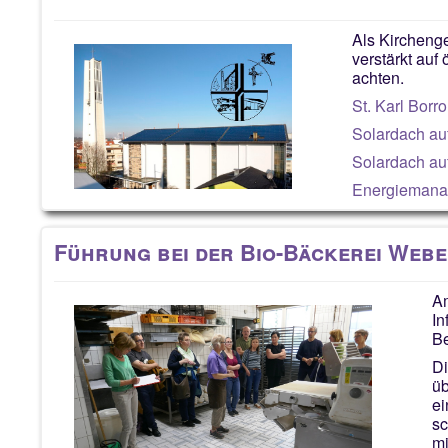
Als Kircheng
verstärkt auf
achten.
St. Karl Bor
Solardach au
Solardach au
Energiemanag
Führung bei der Bio-Bäckerei Webe
Am
In
Be
Di
üb
ei
sc
mi