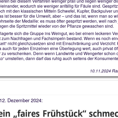
eren bei diesem Verfahren weniger prall und liegen weniger di
ieinander, wodurch sie weniger anfällig für Fäule sind. Gespritz
ch mit den klassischen Mitteln Schwefel, Kupfer, Backpulver un
s ist besser für die Umwelt, aber – und das ist, wenn man so wil
hrseite der Medaille: es muss öfter gespritzt werden, weil nac
gen die Spritzmittel wieder von der Pflanze gewaschen sind.
rlagerte sich die Gruppe ins Weingut, wo bei einem leckeren V
t zum Nachfragen und Fachsimpeln bestand. Wenn es noch ein
eit“ nicht gleichzusetzen sind mit Einschränkung und Verzicht: 
a auch für jeden Einzelnen eine Überlegung wert, auch privat öf
r zu verschenken. Denn wenn Landwirte und Wengerter schon 
ko“ umstellen, dann darf das ruhig auch seitens der Konsument
10.11.2024 Ra
 12. Dezember 2024: