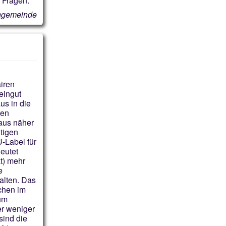
n Fragen.
engemeinde
iren
eingut
us in die
ren
aus näher
tigen
-Label für
eutet
t) mehr
e
alten. Das
ächen im
zum
er weniger
ind die