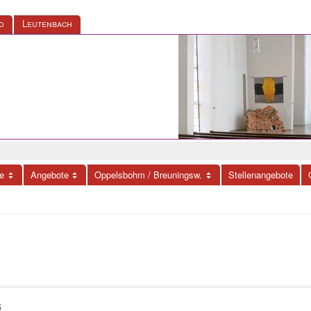
d
Leutenbach
e
Angebote
Oppelsbohm / Breuningsw.
Stellenangebote
s