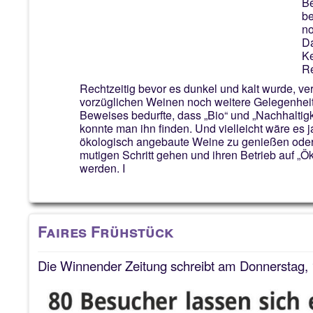
Be
be
no
Da
Ke
Re
Rechtzeitig bevor es dunkel und kalt wurde, ve
vorzüglichen Weinen noch weitere Gelegenhei
Beweises bedurfte, dass „Bio“ und „Nachhaltigk
konnte man ihn finden. Und vielleicht wäre es j
ökologisch angebaute Weine zu genießen ode
mutigen Schritt gehen und ihren Betrieb auf „Ö
werden. I
Faires Frühstück
Die Winnender Zeitung schreibt am Donnerstag,