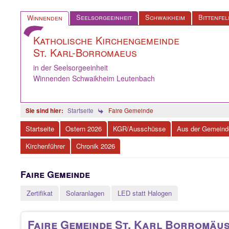
Seelsorgeeinheit
Schwaikheim
Bittenfel
Winnenden
Katholische Kirchengemeinde
St. Karl-Borromaeus
in der Seelsorgeeinheit
Winnenden Schwaikheim Leutenbach
Startseite
Faire Gemeinde
Startseite
Ostern 2026
KGR/Ausschüsse
Aus der Gemeind
Kirchenführer
Chronik 2026
Faire Gemeinde
Zertifikat
Solaranlagen
LED statt Halogen
Faire Gemeinde St. Karl Borromäu