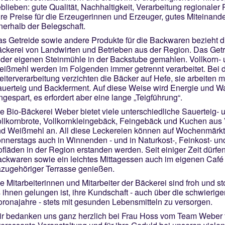
blieben: gute Qualität, Nachhaltigkeit, Verarbeitung regionaler 
ire Preise für die Erzeugerinnen und Erzeuger, gutes Miteinand
nerhalb der Belegschaft.
s Getreide sowie andere Produkte für die Backwaren bezieht d
ckerei von Landwirten und Betrieben aus der Region. Das Getr
 der eigenen Steinmühle in der Backstube gemahlen. Vollkorn-
ißmehl werden im Folgenden immer getrennt verarbeitet. Bei 
iterverarbeitung verzichten die Bäcker auf Hefe, sie arbeiten m
uerteig und Backferment. Auf diese Weise wird Energie und W
ngespart, es erfordert aber eine lange „Teigführung“.
e Bio-Bäckerei Weber bietet viele unterschiedliche Sauerteig- 
llkornbrote, Vollkornkleingebäck, Feingebäck und Kuchen aus 
d Weißmehl an. All diese Leckereien können auf Wochenmärkt
nnerstags auch in Winnenden - und in Naturkost-, Feinkost- un
fläden in der Region erstanden werden. Seit einiger Zeit dürfen
ckwaren sowie ein leichtes Mittagessen auch im eigenen Café 
zugehöriger Terrasse genießen.
e Mitarbeiterinnen und Mitarbeiter der Bäckerei sind froh und st
 ihnen gelungen ist, ihre Kundschaft - auch über die schwierige
ronajahre - stets mit gesunden Lebensmitteln zu versorgen.
r bedanken uns ganz herzlich bei Frau Hoss vom Team Weber f