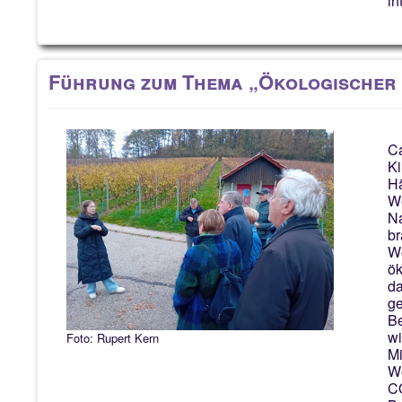
in
Führung zum Thema „Ökologischer
Ca
Ki
Hä
We
Na
br
We
ök
da
ge
Be
wi
Foto: Rupert Kern
Mi
We
CO