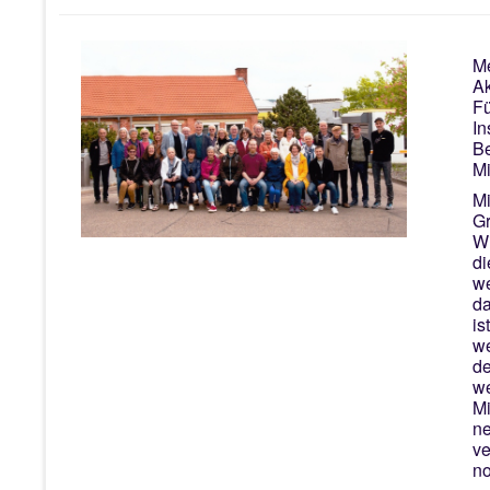
Me
Ak
Fü
In
Be
Mi
Mi
Gr
Wi
di
we
da
is
we
de
we
Mi
ne
ve
no