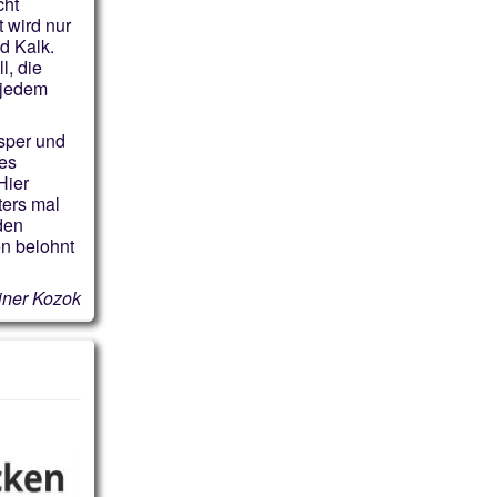
cht
t wird nur
d Kalk.
l, die
h jedem
esper und
es
Hier
ters mal
den
en belohnt
iner Kozok