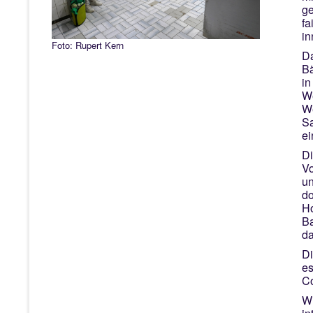
ge
fa
in
Foto: Rupert Kern
Da
Bä
in
We
We
Sa
ei
Di
Vo
un
do
Ho
Ba
da
Di
es
Co
Wi