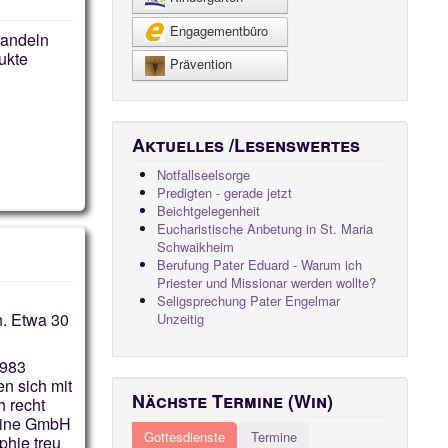
Engagementbüro
handeln
ukte
Prävention
Aktuelles /Lesenswertes
Notfallseelsorge
Predigten - gerade jetzt
Beichtgelegenheit
Eucharistische Anbetung in St. Maria
Schwaikheim
Berufung Pater Eduard - Warum ich
Priester und Missionar werden wollte?
Seligsprechung Pater Engelmar
n. Etwa 30
Unzeitig
1983
n sich mit
Nächste Termine (Win)
h recht
 eine GmbH
Gottesdienste
Termine
phie treu