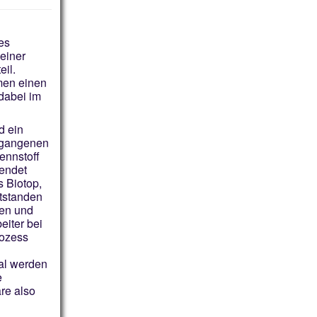
es
einer
il.
men einen
 dabei im
d ein
ergangenen
ennstoff
wendet
s Biotop,
tstanden
sen und
eiter bei
rozess
al werden
e
äre also