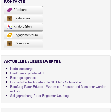
Kontakte
Gelebter Glaube
Pfarrbüro
Indien Freundeskreis
Pastoralteam
Faire Gemeinde
Kindergärten
Kirchenführer
Engagementbüro
Prävention
Chronik 2026
Aktuelles /Lesenswertes
Notfallseelsorge
Predigten - gerade jetzt
Beichtgelegenheit
Eucharistische Anbetung in St. Maria Schwaikheim
Berufung Pater Eduard - Warum ich Priester und Missionar werden
wollte?
Seligsprechung Pater Engelmar Unzeitig