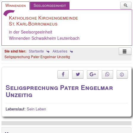
Such
Winnenden
Seelsorgeeinheit
...
Katholische Kirchengemeinde
St. Karl-Borromaeus
in der Seelsorgeeinheit
Winnenden Schwaikheim Leutenbach
Startseite
Aktuelles
Seligsprechung Pater Engelmar Unzeitig
Startseite
Ostern 2026
Seligsprechung Pater Engelmar
KGR/Ausschüsse
Unzeitig
Aus der Gemeinde
Lebenslauf:
Sein Leben
Angebote
Oppelsbohm / Breuningsw.
Stellenangebote