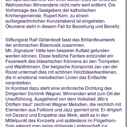
Wahrzeichen Winnendens nicht mehr weit entfernt. Die
Vorhersage des Gastgebers der katholischen
Kirchengemeinde, Rupert Kern, zu einem
außergewöhnlichen Konzertabend ist eingetreten.
Ökumene steht in diesem Fall für Beziehung und Benefiz.
Stiftungsrat Ralf Göltenbodt fasst das Brillantfeuerwerk
der sinfonischen Blasmusik zusammen.
Mit „Signature“ hätte kein besserer Auftakt gefunden
werden können. Diese festliche Fanfare entzündet ein
Feuerwerk des bläserischen Könnens an den Trompeten
und Waldhörnern. Der belgische Komponist Jan van der
Roost untermalt dies mit schönen Holzbläserkantilenen,
die in emotional melodischen Linien das Entfachte
vorantreiben.
Im Kontrast dazu steht eine sinfonische Dichtung des
Dirigenten Dominik Wagner. Winnenden wird zum Ort der
Uraufführung. Ausgehend von dem Volkslied „Wo‘s
Dörflein traut“ zeichnet Wagner Melodien, die reichlich mit
Elementen aus Folklore und Jazz garniert sind. Er dirigiert
mit Dezenz und Empathie das Werk, stellt es in den
Mittelpunkt des Konzerts und spätestens im Flügelhorn-
Solo erkennt man seine glühende Leidenschaft zur