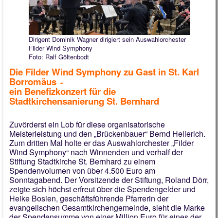
Gelebter Glaube
Indien Freundeskreis
Dirigent Dominik Wagner dirigiert sein Auswahlorchester
Filder Wind Symphony
Faire Gemeinde
Foto: Ralf Göltenbodt
Kirchenführer
Die Filder Wind Symphony zu Gast in St. Karl
Borromäus
-
Chronik 2026
ein Benefizkonzert für die
Stadtkirchensanierung St. Bernhard
Zuvörderst ein Lob für diese organisatorische
Meisterleistung und den „Brückenbauer“ Bernd Hellerich.
Zum dritten Mal holte er das Auswahlorchester „Filder
Wind Symphony“ nach Winnenden und verhalf der
Stiftung Stadtkirche St. Bernhard zu einem
Spendenvolumen von über 4.500 Euro am
Sonntagabend. Der Vorsitzende der Stiftung, Roland Dörr,
zeigte sich höchst erfreut über die Spendengelder und
Heike Bosien, geschäftsführende Pfarrerin der
evangelischen Gesamtkirchengemeinde, sieht die Marke
der Spendensumme von einer Million Euro für eines der