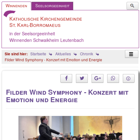
Such
Winnenden
Seelsorgeeinheit
...
Katholische Kirchengemeinde
St. Karl-Borromaeus
in der Seelsorgeeinheit
Winnenden Schwaikheim Leutenbach
Startseite
Aktuelles
Chronik
Filder Wind Symphony - Konzert mit Emotion und Energie
Startseite
Ostern 2026
Filder Wind Symphony - Konzert mit
KGR/Ausschüsse
Emotion und Energie
Aus der Gemeinde
Angebote
Oppelsbohm / Breuningsw.
Stellenangebote