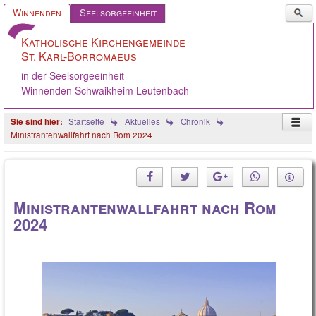
Such
Winnenden
Seelsorgeeinheit
...
Katholische Kirchengemeinde
St. Karl-Borromaeus
in der Seelsorgeeinheit
Winnenden Schwaikheim Leutenbach
Startseite
Aktuelles
Chronik
Ministrantenwallfahrt nach Rom 2024
Startseite
Ostern 2026
Ministrantenwallfahrt nach Rom
KGR/Ausschüsse
2024
Aus der Gemeinde
Angebote
Oppelsbohm / Breuningsw.
Stellenangebote