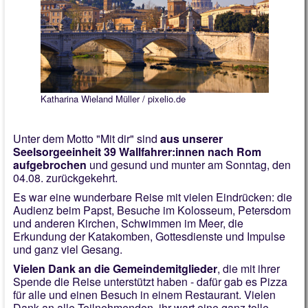
Gelebter Glaube
Indien Freundeskreis
Faire Gemeinde
Kirchenführer
Katharina Wieland Müller / pixelio.de
Chronik 2026
Unter dem Motto "Mit dir" sind
aus unserer
Seelsorgeeinheit 39 Wallfahrer:innen nach Rom
aufgebrochen
und gesund und munter am Sonntag, den
04.08. zurückgekehrt.
Es war eine wunderbare Reise mit vielen Eindrücken: die
Audienz beim Papst, Besuche im Kolosseum, Petersdom
und anderen Kirchen, Schwimmen im Meer, die
Erkundung der Katakomben, Gottesdienste und Impulse
und ganz viel Gesang.
Vielen Dank an die Gemeindemitglieder
, die mit ihrer
Spende die Reise unterstützt haben - dafür gab es Pizza
für alle und einen Besuch in einem Restaurant. Vielen
Dank an alle Teilnehmenden, ihr wart eine ganz tolle