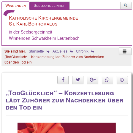
Such
Winnenden
Seelsorgeeinheit
...
Katholische Kirchengemeinde
St. Karl-Borromaeus
in der Seelsorgeeinheit
Winnenden Schwaikheim Leutenbach
Startseite
Aktuelles
Chronik
„TodGlücklich“ – Konzertlesung lädt Zuhörer zum Nachdenken
über den Tod ein
Startseite
Ostern 2026
„TodGlücklich“ – Konzertlesung
KGR/Ausschüsse
lädt Zuhörer zum Nachdenken über
Aus der Gemeinde
den Tod ein
Angebote
Oppelsbohm / Breuningsw.