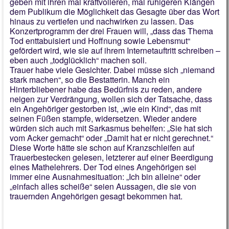
geben mit ihren mal kraftvolleren, mal ruhigeren Klängen
dem Publikum die Möglichkeit das Gesagte über das Wort
hinaus zu vertiefen und nachwirken zu lassen. Das
Konzertprogramm der drei Frauen will, „dass das Thema
Tod enttabuisiert und Hoffnung sowie Lebensmut“
gefördert wird, wie sie auf ihrem Internetauftritt schreiben –
eben auch „todglücklich“ machen soll.
Trauer habe viele Gesichter. Dabei müsse sich „niemand
stark machen“, so die Bestatterin. Manch ein
Hinterbliebener habe das Bedürfnis zu reden, andere
neigen zur Verdrängung, wollen sich der Tatsache, dass
ein Angehöriger gestorben ist, „wie ein Kind“, das mit
seinen Füßen stampfe, widersetzen. Wieder andere
würden sich auch mit Sarkasmus behelfen: „Sie hat sich
vom Acker gemacht“ oder „Damit hat er nicht gerechnet.“
Diese Worte hätte sie schon auf Kranzschleifen auf
Trauerbestecken gelesen, letzterer auf einer Beerdigung
eines Mathelehrers. Der Tod eines Angehörigen sei
immer eine Ausnahmesituation: „Ich bin alleine“ oder
„einfach alles scheiße“ seien Aussagen, die sie von
trauernden Angehörigen gesagt bekommen hat.