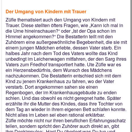
Der Umgang von Kindern mit Trauer
Züfle thematisiert auch den Umgang von Kindern mit
Trauer. Diese stellten öfters Fragen, wie „Kann ich mal in
die Urne hineinschauen?“ oder „Ist der Opa schon im
Himmel angekommen?“ Die Bestatterin teilt mit den
Zuhörern eine außergewöhnliche Begebenheit, die sie mit
einem jungen Mädchen erlebte, dessen Vater starb. Ein
halbes Jahr nach dem Tod des Vaters wollte das Kind
unbedingt im Leichenwagen mitfahren, der den Sarg ihres
Vaters zum Friedhof transportiert hatte. Ute Züfle war es
ein Herzensbedürfnis, dem Wunsch des Mädchens
nachzukommen. Die Bestatterin entschied sich mit dem
Kind zu jenem Krankenhaus zu fahren, wo der Vater
verstarb. Dort angekommen sahen sie einen
Regenbogen, der im Krankenhausgebäude zu enden
schien. Und das obwohl es nicht geregnet hatte. Später
erzählte ihr die Mutter des Kindes, dass ihre Tochter von
dem Tag an wieder in ihrem eigenen Bett schlafen konnte.
Nicht alles im Leben sei eben rational erklärbar.
Züfle möchte nicht nur ihren beruflichen Erfahrungsschatz
teilen, sondern spricht den Zuhörer auch direkt an, gibt
ihm Denkimpulse: „Hast Du überlegt was Du tun und