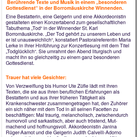
Berührende Texte und Musik in einem „besonderen
Gottesdienst“ in der Borromäuskirche Winnenden.
Eine Bestatterin, eine Geigerin und eine Akkordeonistin
gestalteten einen Konzertabend zum gesellschaftlichen
Tabuthema „Tod“ in der Winnender St. Karl
Borromäuskirche. „Der Tod gehört zu unserem Leben und
er ist unausweichlich“, konstatiert Pastoralreferentin Maria
Lerke in ihrer Hinführung zur Konzertlesung mit dem Titel
„Todglücklich“. Sie umrahmt den Abend liturgisch und
macht ihn so gleichzeitig zu einem ganz besonderen
Gottesdienst.
Trauer hat viele Gesichter:
Von Verzweiflung bis Humor Ute Züfle lädt mit ihren
Texten, die sie aus ihren beruflichen Erfahrungen als
Bestatterin und aus ihrer früheren Tätigkeit als
Krankenschwester zusammengetragen hat, den Zuhörer
ein sich näher mit dem Tod in all seinen Facetten zu
beschäftigen: Mal traurig, melancholisch, zwischendurch
humorvoll und sarkastisch, aber auch tröstend, Mut-
machend und hoffnungsvoll. Akkordeonistin Janina
Rüger-Aamot und die Geigerin Judith Calvelli-Adorno