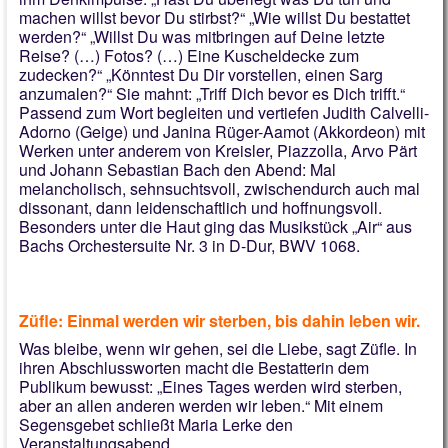
machen willst bevor Du stirbst?“ „Wie willst Du bestattet
werden?“ „Willst Du was mitbringen auf Deine letzte
Reise? (…) Fotos? (…) Eine Kuscheldecke zum
zudecken?“ „Könntest Du Dir vorstellen, einen Sarg
anzumalen?“ Sie mahnt: „Triff Dich bevor es Dich trifft.“
Passend zum Wort begleiten und vertiefen Judith Calvelli-
Adorno (Geige) und Janina Rüger-Aamot (Akkordeon) mit
Werken unter anderem von Kreisler, Piazzolla, Arvo Pärt
und Johann Sebastian Bach den Abend: Mal
melancholisch, sehnsuchtsvoll, zwischendurch auch mal
dissonant, dann leidenschaftlich und hoffnungsvoll.
Besonders unter die Haut ging das Musikstück „Air“ aus
Bachs Orchestersuite Nr. 3 in D-Dur, BWV 1068.
Züfle: Einmal werden wir sterben, bis dahin leben wir.
Was bleibe, wenn wir gehen, sei die Liebe, sagt Züfle. In
ihren Abschlussworten macht die Bestatterin dem
Publikum bewusst: „Eines Tages werden wird sterben,
aber an allen anderen werden wir leben.“ Mit einem
Segensgebet schließt Maria Lerke den
Veranstaltungsabend.