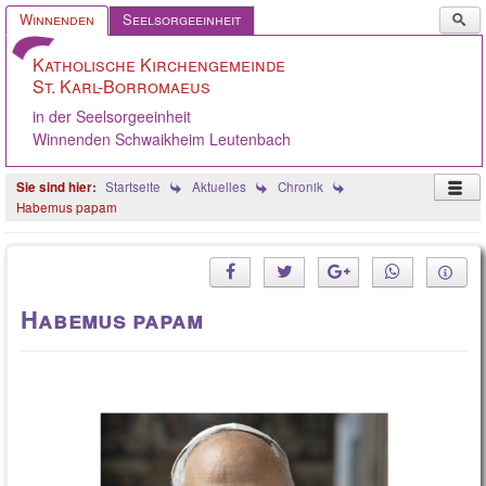
Such
Winnenden
Seelsorgeeinheit
...
Katholische Kirchengemeinde
St. Karl-Borromaeus
in der Seelsorgeeinheit
Winnenden Schwaikheim Leutenbach
Startseite
Aktuelles
Chronik
Habemus papam
Startseite
Ostern 2026
Habemus papam
KGR/Ausschüsse
Aus der Gemeinde
Angebote
Oppelsbohm / Breuningsw.
Stellenangebote