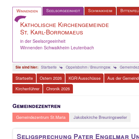
Seelsorgeeinheit
Schwaikheim
Bittenfel
Winnenden
Katholische Kirchengemeinde
St. Karl-Borromaeus
in der Seelsorgeeinheit
Winnenden Schwaikheim Leutenbach
Startseite
Oppelsbohm / Breuningsw.
Gemeindeze
Startseite
Ostern 2026
KGR/Ausschüsse
Aus der Gemeind
Kirchenführer
Chronik 2026
Gemeindezentren
Gemeindezentrum St.Maria
Jakobskirche Breuningsweiler
Seligsprechung Pater Engelmar Un