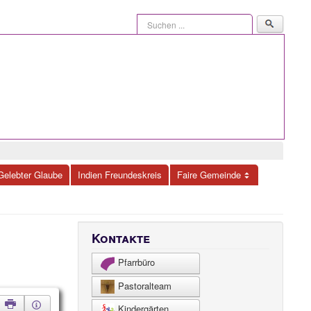
Suchen
...
Gelebter Glaube
Indien Freundeskreis
Faire Gemeinde
Kontakte
Pfarrbüro
Pastoralteam
Kindergärten