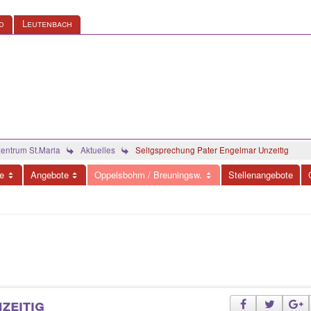
d
Leutenbach
ntrum St.Maria
Aktuelles
Seligsprechung Pater Engelmar Unzeitig
e
Angebote
Oppelsbohm / Breuningsw.
Stellenangebote
zeitig