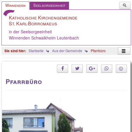
Such
Winnenden
Seelsorgeeinheit
...
Katholische Kirchengemeinde
St. Karl-Borromaeus
in der Seelsorgeeinheit
Winnenden Schwaikheim Leutenbach
Startseite
Aus der Gemeinde
Pfarrbüro
Startseite
Ostern 2026
Pfarrbüro
KGR/Ausschüsse
Aus der Gemeinde
Angebote
Oppelsbohm / Breuningsw.
Stellenangebote