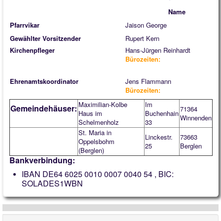
Name
Pfarrvikar
Jaison George
Gewählter Vorsitzender
Rupert Kern
Kirchenpfleger
Hans-Jürgen Reinhardt
Bürozeiten:
Ehrenamtskoordinator
Jens Flammann
Bürozeiten:
Maximilian-Kolbe
Im
Gemeindehäuser:
71364
Haus im
Buchenhain
Winnenden
Schelmenholz
33
St. Maria in
Linckestr.
73663
Oppelsbohm
25
Berglen
(Berglen)
Bankverbindung:
IBAN DE64 6025 0010 0007 0040 54 , BIC:
SOLADES1WBN