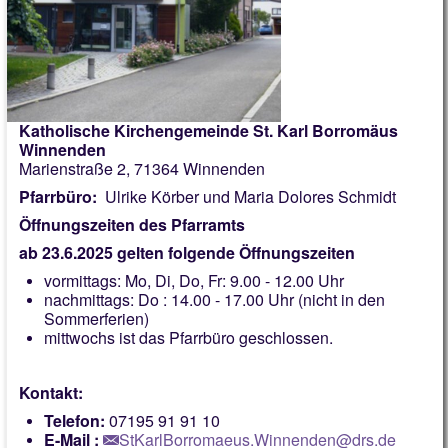
Gelebter Glaube
Indien Freundeskreis
Faire Gemeinde
Kirchenführer
Katholische Kirchengemeinde St. Karl Borromäus
Winnenden
Chronik 2026
Marienstraße 2, 71364 Winnenden
Pfarrbüro:
Ulrike Körber und Maria Dolores Schmidt
Öffnungszeiten des Pfarramts
ab 23.6.2025 gelten folgende Öffnungszeiten
vormittags: Mo, Di, Do, Fr: 9.00 - 12.00 Uhr
nachmittags: Do : 14.00 - 17.00 Uhr (nicht in den
Sommerferien)
mittwochs ist das Pfarrbüro geschlossen.
Kontakt:
Telefon:
07195 91 91 10
E-Mail :
StKarlBorromaeus.Winnenden@drs.de