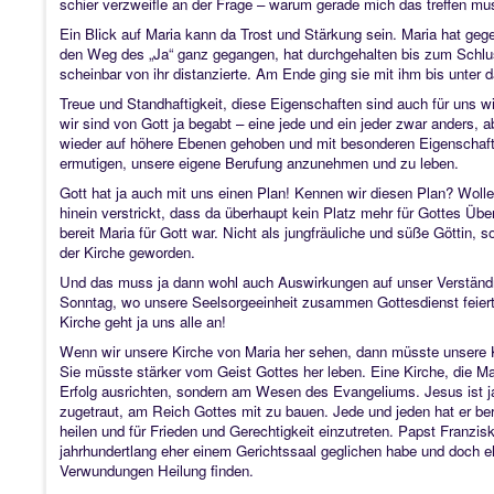
schier verzweifle an der Frage – warum gerade mich das treffen mu
Ein Blick auf Maria kann da Trost und Stärkung sein. Maria hat geg
den Weg des „Ja“ ganz gegangen, hat durchgehalten bis zum Schluss
scheinbar von ihr distanzierte. Am Ende ging sie mit ihm bis unter 
Treue und Standhaftigkeit, diese Eigenschaften sind auch für uns w
wir sind von Gott ja begabt – eine jede und ein jeder zwar anders
wieder auf höhere Ebenen gehoben und mit besonderen Eigenschafte
ermutigen, unsere eigene Berufung anzunehmen und zu leben.
Gott hat ja auch mit uns einen Plan! Kennen wir diesen Plan? Woll
hinein verstrickt, dass da überhaupt kein Platz mehr für Gottes Übe
bereit Maria für Gott war. Nicht als jungfräuliche und süße Göttin,
der Kirche geworden.
Und das muss ja dann wohl auch Auswirkungen auf unser Verständn
Sonntag, wo unsere Seelsorgeeinheit zusammen Gottesdienst feier
Kirche geht ja uns alle an!
Wenn wir unsere Kirche von Maria her sehen, dann müsste unsere Ki
Sie müsste stärker vom Geist Gottes her leben. Eine Kirche, die Mari
Erfolg ausrichten, sondern am Wesen des Evangeliums. Jesus ist 
zugetraut, am Reich Gottes mit zu bauen. Jede und jeden hat er be
heilen und für Frieden und Gerechtigkeit einzutreten. Papst Franzis
jahrhundertlang eher einem Gerichtssaal geglichen habe und doch eh
Verwundungen Heilung finden.