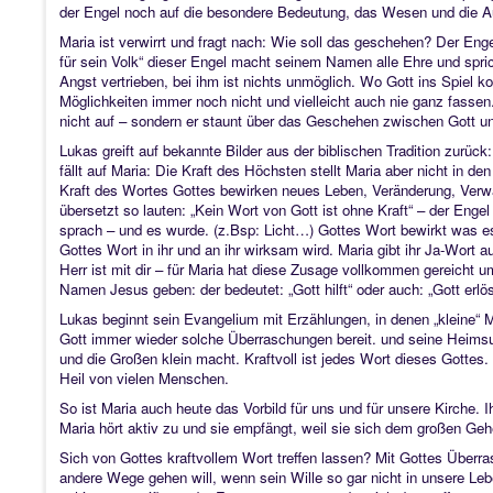
der Engel noch auf die besondere Bedeutung, das Wesen und die A
Maria ist verwirrt und fragt nach: Wie soll das geschehen? Der Eng
für sein Volk“ dieser Engel macht seinem Namen alle Ehre und spri
Angst vertrieben, bei ihm ist nichts unmöglich. Wo Gott ins Spiel
Möglichkeiten immer noch nicht und vielleicht auch nie ganz fass
nicht auf – sondern er staunt über das Geschehen zwischen Gott 
Lukas greift auf bekannte Bilder aus der biblischen Tradition zurü
fällt auf Maria: Die Kraft des Höchsten stellt Maria aber nicht in de
Kraft des Wortes Gottes bewirken neues Leben, Veränderung, Verwan
übersetzt so lauten: „Kein Wort von Gott ist ohne Kraft“ – der Enge
sprach – und es wurde. (z.Bsp: Licht…) Gottes Wort bewirkt was es 
Gottes Wort in ihr und an ihr wirksam wird. Maria gibt ihr Ja-Wort
Herr ist mit dir – für Maria hat diese Zusage vollkommen gereicht
Namen Jesus geben: der bedeutet: „Gott hilft“ oder auch: „Gott erlö
Lukas beginnt sein Evangelium mit Erzählungen, in denen „kleine“
Gott immer wieder solche Überraschungen bereit. und seine Heimsuch
und die Großen klein macht. Kraftvoll ist jedes Wort dieses Gotte
Heil von vielen Menschen.
So ist Maria auch heute das Vorbild für uns und für unsere Kirche.
Maria hört aktiv zu und sie empfängt, weil sie sich dem großen Geh
Sich von Gottes kraftvollem Wort treffen lassen? Mit Gottes Überra
andere Wege gehen will, wenn sein Wille so gar nicht in unsere Le