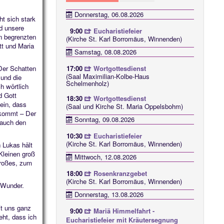
Donnerstag, 06.08.2026
ht sich stark
rd unsere
9:00
Eucharistiefeier
en begrenzten
(Kirche St. Karl Borromäus, Winnenden)
tt und Maria
Samstag, 08.08.2026
17:00
Wortgottesdienst
 Der Schatten
(Saal Maximilian-Kolbe-Haus
 und die
Schelmenholz)
h wörtlich
d Gott
18:30
Wortgottesdienst
 ein, dass
(Saal und Kirche St. Maria Oppelsbohm)
enkommt – Der
Sonntag, 09.08.2026
 auch den
10:30
Eucharistiefeier
(Kirche St. Karl Borromäus, Winnenden)
 Lukas hält
Kleinen groß
Mittwoch, 12.08.2026
Großes, zum
18:00
Rosenkranzgebet
(Kirche St. Karl Borromäus, Winnenden)
t Wunder.
Donnerstag, 13.08.2026
it uns ganz
9:00
Mariä Himmelfahrt -
eht, dass ich
Eucharistiefeier mit Kräutersegnung