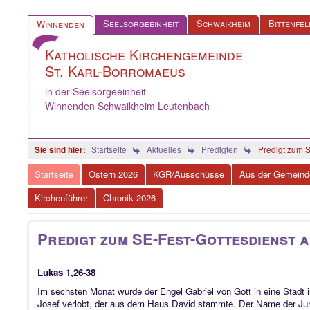
Seelsorgeeinheit
Schwaikheim
Bittenfel
Winnenden
Katholische Kirchengemeinde
St. Karl-Borromaeus
in der Seelsorgeeinheit
Winnenden Schwaikheim Leutenbach
Startseite
Aktuelles
Predigten
Predigt zum S
Startseite
Ostern 2026
KGR/Ausschüsse
Aus der Gemeind
Kirchenführer
Chronik 2026
Predigt zum SE-Fest-Gottesdienst a
Lukas 1,26-38
Im sechsten Monat wurde der Engel Gabriel von Gott in eine Stadt
Josef verlobt, der aus dem Haus David stammte. Der Name der Jun