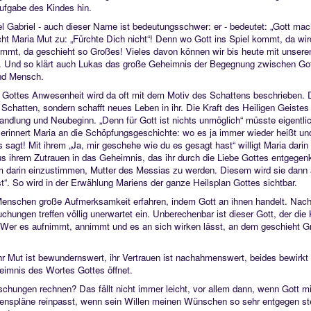
ufgabe des Kindes hin.
el Gabriel - auch dieser Name ist bedeutungsschwer: er - bedeutet: „Gott mac
cht Maria Mut zu: „Fürchte Dich nicht“! Denn wo Gott ins Spiel kommt, da wi
 kommt, da geschieht so Großes! Vieles davon können wir bis heute mit unser
en. Und so klärt auch Lukas das große Geheimnis der Begegnung zwischen Go
und Mensch.
ck: Gottes Anwesenheit wird da oft mit dem Motiv des Schattens beschrieben.
n Schatten, sondern schafft neues Leben in ihr. Die Kraft des Heiligen Geistes
dlung und Neubeginn. „Denn für Gott ist nichts unmöglich“ müsste eigentlic
l erinnert Maria an die Schöpfungsgeschichte: wo es ja immer wieder heißt un
sagt! Mit ihrem „Ja, mir geschehe wie du es gesagt hast“ willigt Maria darin
 aus ihrem Zutrauen in das Geheimnis, das ihr durch die Liebe Gottes entgeg
 um darin einzustimmen, Mutter des Messias zu werden. Diesem wird sie dann
st“. So wird in der Erwählung Mariens der ganze Heilsplan Gottes sichtbar.
 Menschen große Aufmerksamkeit erfahren, indem Gott an ihnen handelt. Nach
ungen treffen völlig unerwartet ein. Unberechenbar ist dieser Gott, der die 
s. Wer es aufnimmt, annimmt und es an sich wirken lässt, an dem geschieht 
 Ihr Mut ist bewundernswert, ihr Vertrauen ist nachahmenswert, beides bewirk
eimnis des Wortes Gottes öffnet.
schungen rechnen? Das fällt nicht immer leicht, vor allem dann, wenn Gott m
benspläne reinpasst, wenn sein Willen meinen Wünschen so sehr entgegen st