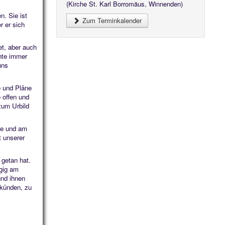
(Kirche St. Karl Borromäus, Winnenden)
n. Sie ist
Zum Terminkalender
r er sich
et, aber auch
hte immer
uns
e und Pläne
 offen und
zum Urbild
he und am
 unserer
 getan hat.
ngig am
und ihnen
rkünden, zu