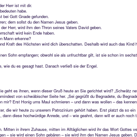
r Herr ist mit dir.
 bedeuten habe.
ast bei Gott Gnade gefunden.
ären; dem sollst du den Namen Jesus geben.
der Herr, wird ihm den Thron seines Vaters David geben.
rrschaft wird kein Ende haben.
nen Mann erkenne?
und Kraft des Höchsten wird dich überschatten. Deshalb wird auch das Kind h
einen Sohn empfangen; obwohl sie als unfruchtbar gilt, ist sie schon im sechs
, wie du es gesagt hast. Danach verließ sie der Engel.
ie geht es ihnen, wenn dieser Gruß heute an Sie gerichtet wird? „Schwätz ne
zumindest von schwäbischer Seite her. „Sei gegrüßt du Begnadete, du Begnade
was von mir? Erst Honig ums Maul schmieren – und dann was wollen – das kennen
r, die wir heute zu unserem Patrozinium gehört haben. Erst platzt da so ein 
dann diese hochwürdige Anrede, und – wie geahnt, dann will er auch noch t
. Mitten in ihrem Zuhause, mitten im Alltäglichen wird ihr das Wort Gottes v
ngen – sie wird einen Sohn gebären – sie wird ihm den Namen Jesus geben. 