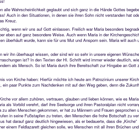
ss!
en alle Wahrscheinlichkeit geglaubt und sich ganz in die Hände Gottes begebe
! Auch in den Situationen, in denen sie ihren Sohn nicht verstanden hat ode
das Kreuz.
ichtig, wenn wir uns auf Gott einlassen. Freilich war Maria besonders begnad
, aber eben auf ganz besondere Weise. Auch wenn Maria in der Kirchengeschic
n überhäuft wurde, kann sie für uns Mut und Ansporn sein. Maria will auch 
en wir ihn überhaupt wissen, oder sind wir so sehr in unsere eigenen Wünsch
rraschungen ist? In den Texten der Hl. Schrift wird immer wieder deutlich, wie
 sondern als Mensch. So ist Maria durch ihre Bereitschaft zur Hingabe an Gott 
is von Kirche haben: Hierfür möchte ich heute am Patrozinium unserer Kirc
t, ein paar Punkte zum Nachdenken mit auf den Weg geben, denn die Zukunft
rche vor allem zuhören, vertrauen, glauben und lieben können, wie es Maria
a als Vorbild verehrt, darf ihre Seelsorge und ihren Pastoralplan nicht vorra
ja zu allen Menschen gekommen, er hat zu Männern und Frauen gesprochen 
rufen in seine Fußstapfen zu treten, den Menschen die frohe Botschaft zu ve
kus hat darauf ganz deutlich hingewiesen, als er bedauerte, dass die „Kirche“
er einem Feldlazarett gleichen solle, wo Menschen mit all ihren Brüchen und