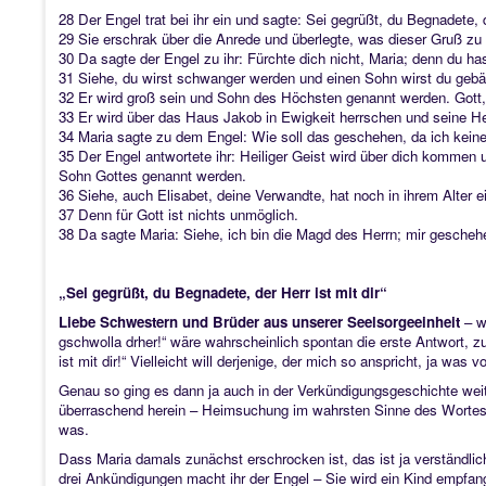
28 Der Engel trat bei ihr ein und sagte: Sei gegrüßt, du Begnadete, de
29 Sie erschrak über die Anrede und überlegte, was dieser Gruß zu
30 Da sagte der Engel zu ihr: Fürchte dich nicht, Maria; denn du h
31 Siehe, du wirst schwanger werden und einen Sohn wirst du geb
32 Er wird groß sein und Sohn des Höchsten genannt werden. Gott, 
33 Er wird über das Haus Jakob in Ewigkeit herrschen und seine He
34 Maria sagte zu dem Engel: Wie soll das geschehen, da ich kei
35 Der Engel antwortete ihr: Heiliger Geist wird über dich kommen 
Sohn Gottes genannt werden.
36 Siehe, auch Elisabet, deine Verwandte, hat noch in ihrem Alter 
37 Denn für Gott ist nichts unmöglich.
38 Da sagte Maria: Siehe, ich bin die Magd des Herrn; mir geschehe
„Sei gegrüßt, du Begnadete, der Herr ist mit dir“
Liebe Schwestern und Brüder aus unserer Seelsorgeeinheit
– w
gschwolla drher!“ wäre wahrscheinlich spontan die erste Antwort, 
ist mit dir!“ Vielleicht will derjenige, der mich so anspricht, ja 
Genau so ging es dann ja auch in der Verkündigungsgeschichte weite
überraschend herein – Heimsuchung im wahrsten Sinne des Wortes, 
was.
Dass Maria damals zunächst erschrocken ist, das ist ja verständlich
drei Ankündigungen macht ihr der Engel – Sie wird ein Kind empfa