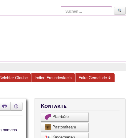
Suchen
...
Gelebter Glaube
Indien Freundeskreis
Faire Gemeinde
Kontakte
Pfarrbüro
Pastoralteam
ann namens
Kindergärten