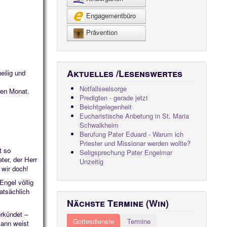
Engagementbüro
Prävention
Aktuelles /Lesenswertes
eilig und
Notfallseelsorge
ten Monat.
Predigten - gerade jetzt
Beichtgelegenheit
Eucharistische Anbetung in St. Maria
Schwaikheim
Berufung Pater Eduard - Warum ich
Priester und Missionar werden wollte?
t so
Seligsprechung Pater Engelmar
ter, der Herr
Unzeitig
 wir doch!
Engel völlig
atsächlich
Nächste Termine (Win)
erkündet –
Gottesdienste
Termine
Dann weist